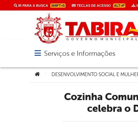
IR PARA A BUSCA
SHIFT+5
TECLAS DE ACESSO
ALT+P
M
Serviços e Informações
Abrir menu principal de navegação
Você está aqui:
>
DESENVOLVIMENTO SOCIAL E MULHE
Cozinha Comunitária de Tabira realiza avaliação nutricional e
celebra o 