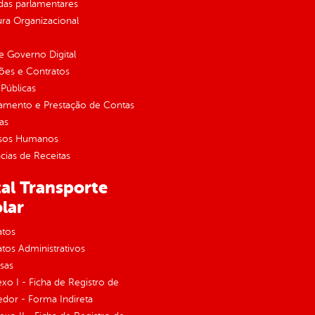
as parlamentares
ura Organizacional
 Governo Digital
ções e Contratos
Públicas
jamento e Prestação de Contas
as
sos Humanos
ias de Receitas
al Transporte
lar
atos
tos Administrativos
sas
exo I - Ficha de Registro de
dor - Forma Indireta