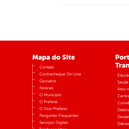
Mapa do Site
Port
Tra
Contato
Contracheque On-Line
Educa
Glossário
Saúde
Notícias
Atos 
O Município
Centra
O Prefeito
Convên
O Vice-Prefeito
Dados
Perguntas Frequentes
Despe
Serviços Digitais
Diária