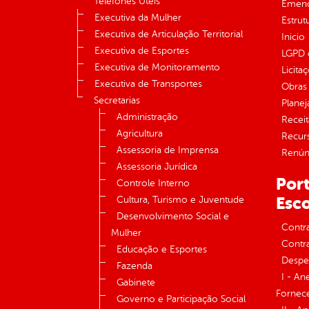
Telefones Úteis
Emend
Executiva da Mulher
Estrut
Executiva de Articulação Territorial
Inicio
Executiva de Esportes
LGPD e
Executiva de Monitoramento
Licita
Executiva de Transportes
Obras 
Secretarias
Plane
Administração
Receit
Agricultura
Recur
Assessoria de Imprensa
Renúnc
Assessoria Jurídica
Port
Controle Interno
Esco
Cultura, Turismo e Juventude
Desenvolvimento Social e
Contr
Mulher
Contra
Educação e Esportes
Despe
Fazenda
I - An
Gabinete
Fornece
Governo e Participação Social