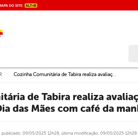
APA DO SITE
ALT+B
Bus
>
R
Cozinha Comunitária de Tabira realiza avaliação nutricional e celebra o Dia das Mães com café da manhã especial
Dia das Mães com café da man
publicado: 09/05/2025 12h28,
última modificação: 09/05/2025 12h28