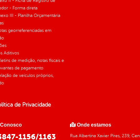
nexo II - Ficha de Registro de
dor - Forma direta
Anexo III - Planilha Orçamentária
as
otas georreferenciadas em
ão
ções
 Aditivos
letins de medição, notas fiscais e
vantes de pagamento
elação de veículos próprios,
do
lítica de Privacidade
 Conosco
Onde estamos
 3847-1156/1163
Rua Albertina Xavier Pires, 239, Ce