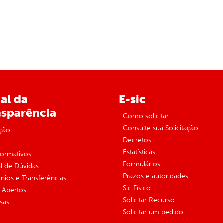
al da
E-sic
nsparência
Como solicitar
Consulte sua Solicitação
ção
Decretos
Estatísticas
normativos
Formulários
l de Dúvidas
Prazos e autoridades
ios e Transferências
Sic Físico
 Abertos
Solicitar Recurso
sas
Solicitar um pedido
s