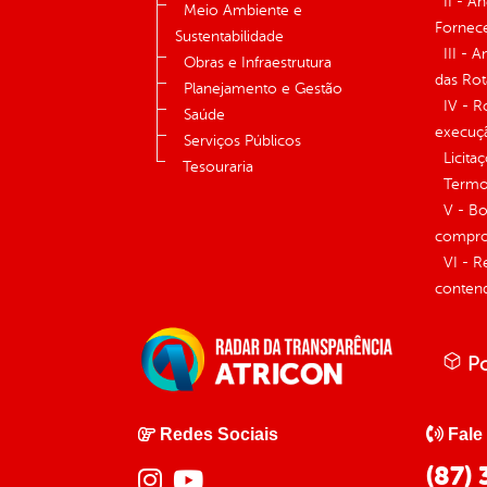
II - A
Meio Ambiente e
Fornece
Sustentabilidade
III - 
Obras e Infraestrutura
das Rot
Planejamento e Gestão
IV - R
Saúde
execuç
Serviços Públicos
Licita
Tesouraria
Termos
V - Bo
compro
VI - R
conten
Po
Redes Sociais
Fale
(87)