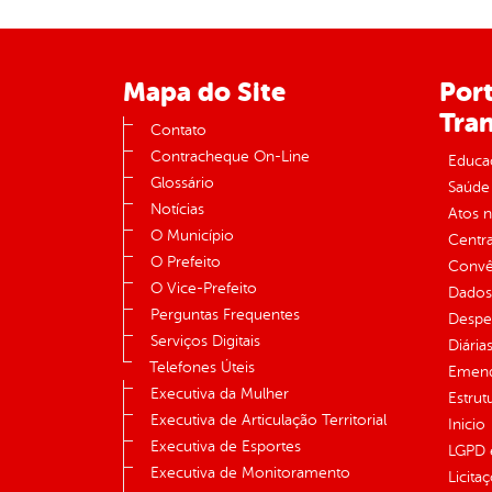
Mapa do Site
Port
Tra
Contato
Contracheque On-Line
Educa
Glossário
Saúde
Notícias
Atos 
O Município
Centra
O Prefeito
Convên
O Vice-Prefeito
Dados
Perguntas Frequentes
Despe
Serviços Digitais
Diária
Telefones Úteis
Emend
Executiva da Mulher
Estrut
Executiva de Articulação Territorial
Inicio
Executiva de Esportes
LGPD e
Executiva de Monitoramento
Licita