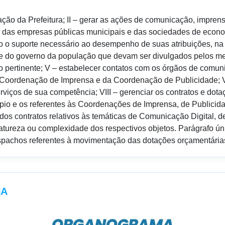
cação da Prefeitura; II – gerar as ações de comunicação, impren
e das empresas públicas municipais e das sociedades de econo
feito o suporte necessário ao desempenho de suas atribuições, na
esse do governo da população que devam ser divulgados pelos m
 pertinente; V – estabelecer contatos com os órgãos de comunic
oordenação de Imprensa e da Coordenação de Publicidade; VII
erviços de sua competência; VIII – gerenciar os contratos e dot
cípio e os referentes às Coordenações de Imprensa, de Publicid
 dos contratos relativos às temáticas de Comunicação Digital, 
atureza ou complexidade dos respectivos objetos. Parágrafo ún
achos referentes à movimentação das dotações orçamentárias 
IA