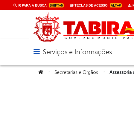
IR PARA A BUSCA
SHIFT+5
TECLAS DE ACESSO
ALT+P
M
Serviços e Informações
Abrir menu principal de navegação
Você está aqui:
>
>
Secretarias e Orgãos
Assessoria