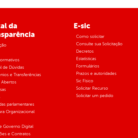
al da
E-sic
nsparência
Como solicitar
Consulte sua Solicitação
ção
Decretos
Estatísticas
normativos
Formulários
l de Dúvidas
Prazos e autoridades
ios e Transferências
Sic Físico
 Abertos
Solicitar Recurso
sas
Solicitar um pedido
s
as parlamentares
ura Organizacional
 Governo Digital
ções e Contratos