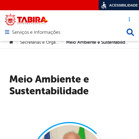
ACESSIBILIDADE
Acesso ráp
Busca
Serviços e Informações
Abrir menu principal de navegação
Você está aqui:
Secretarias e Orgãos
Meio Ambiente e Sustentabilidade
>
>
Meio Ambiente e
Sustentabilidade