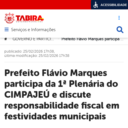
ACESSIBILIDADE
Acesso ráp
Busca
Serviços e Informações
Abrir menu principal de navegação
Você está aqui:
GOVERNO E PARTICIPAÇÃO SOCIAL
Prefeito Flávio Marques participa da 1ª Plenária do CIMPAJEÚ e discute responsabilidade fiscal em festividades municipais
>
>
publicado: 25/02/2026 17h38,
última modificação: 25/02/2026 17h38
Prefeito Flávio Marques
participa da 1ª Plenária do
CIMPAJEÚ e discute
responsabilidade fiscal em
festividades municipais