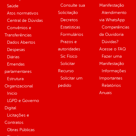
Consulte sua
Manifestação
Saúde
Solicitação
Atendimento
Atos normativos
Decretos
via WhatsApp
Central de Dúvidas
Estatísticas
Competências
Convênios e
Formulários
da Ouvidoria
Transferências
Prazos e
Dúvidas?
Dados Abertos
autoridades
Acesse o FAQ
Despesas
Sic Físico
Fazer uma
Diárias
Solicitar
Manifestação
Emendas
Recurso
Informações
parlamentares
Solicitar um
Importantes
Estrutura
pedido
Relatórios
Organizacional
Anuais
Inicio
LGPD e Governo
Digital
Licitações e
Contratos
Obras Públicas