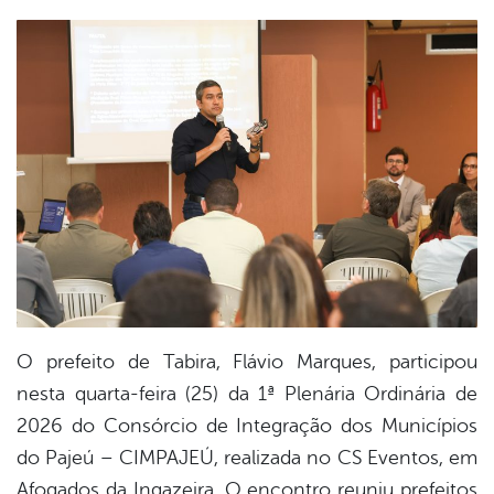
book
er
din
O prefeito de Tabira,
Flávio Marques
, participou
nesta quarta-feira (25) da 1ª Plenária Ordinária de
2026 do
Consórcio de Integração dos Municípios
do Pajeú – CIMPAJEÚ
, realizada no CS Eventos, em
Afogados da Ingazeira
. O encontro reuniu prefeitos