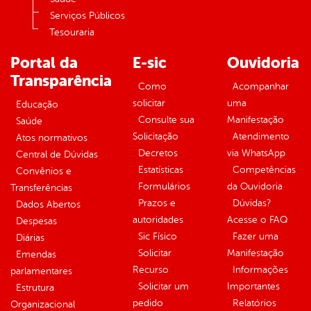
Serviços Públicos
Tesouraria
Portal da
E-sic
Ouvidoria
Transparência
Como
Acompanhar
solicitar
uma
Educação
Consulte sua
Manifestação
Saúde
Solicitação
Atendimento
Atos normativos
Decretos
via WhatsApp
Central de Dúvidas
Estatísticas
Competências
Convênios e
Formulários
da Ouvidoria
Transferências
Prazos e
Dúvidas?
Dados Abertos
autoridades
Acesse o FAQ
Despesas
Sic Físico
Fazer uma
Diárias
Solicitar
Manifestação
Emendas
Recurso
Informações
parlamentares
Solicitar um
Importantes
Estrutura
pedido
Relatórios
Organizacional