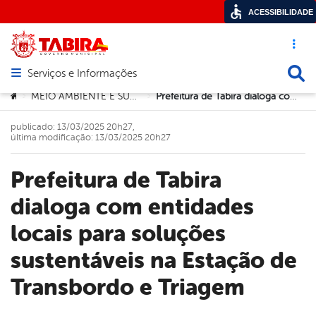
ACESSIBILIDADE
Acesso ráp
Busca
Serviços e Informações
Abrir menu principal de navegação
Você está aqui:
MEIO AMBIENTE E SUSTENTABILIDADE
Prefeitura de Tabira dialoga com entidades locais para soluções sustentáveis na Estação de Transbordo e Triagem
>
>
publicado: 13/03/2025 20h27,
última modificação: 13/03/2025 20h27
Prefeitura de Tabira
dialoga com entidades
locais para soluções
sustentáveis na Estação de
Transbordo e Triagem