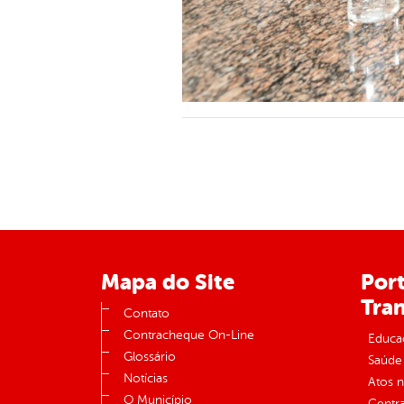
Mapa do Site
Port
Tra
Contato
Contracheque On-Line
Educa
Glossário
Saúde
Notícias
Atos 
O Município
Centra