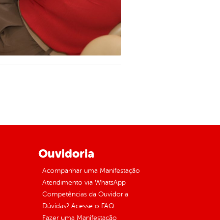
Ouvidoria
Acompanhar uma Manifestação
Atendimento via WhatsApp
Competências da Ouvidoria
Dúvidas? Acesse o FAQ
Fazer uma Manifestação