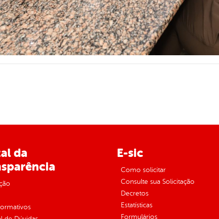
al da
E-sic
nsparência
Como solicitar
Consulte sua Solicitação
ção
Decretos
Estatísticas
normativos
Formulários
l de Dúvidas