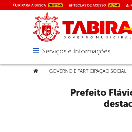
IR PARA A BUSCA
SHIFT+5
TECLAS DE ACESSO
ALT+P
M
Serviços e Informações
Abrir menu principal de navegação
Você está aqui:
>
GOVERNO E PARTICIPAÇÃO SOCIAL
Prefeito Flávio Marques recebe vereadores de oposição e
destac