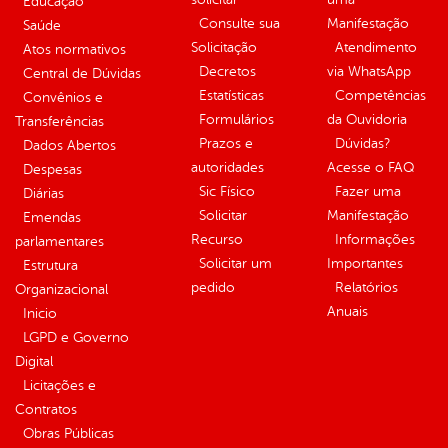
Educação
Consulte sua
Manifestação
Saúde
Solicitação
Atendimento
Atos normativos
Decretos
via WhatsApp
Central de Dúvidas
Estatísticas
Competências
Convênios e
Formulários
da Ouvidoria
Transferências
Prazos e
Dúvidas?
Dados Abertos
autoridades
Acesse o FAQ
Despesas
Sic Físico
Fazer uma
Diárias
Solicitar
Manifestação
Emendas
Recurso
Informações
parlamentares
Solicitar um
Importantes
Estrutura
pedido
Relatórios
Organizacional
Anuais
Inicio
LGPD e Governo
Digital
Licitações e
Contratos
Obras Públicas