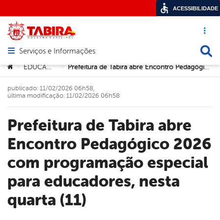
ACESSIBILIDADE
Acesso ráp
Busca
Serviços e Informações
Abrir menu principal de navegação
Você está aqui:
EDUCAÇÃO
Prefeitura de Tabira abre Encontro Pedagógico 2026 com programação especial para educadores, nesta quarta (11)
>
>
publicado: 11/02/2026 06h58,
última modificação: 11/02/2026 06h58
Prefeitura de Tabira abre
Encontro Pedagógico 2026
com programação especial
para educadores, nesta
quarta (11)