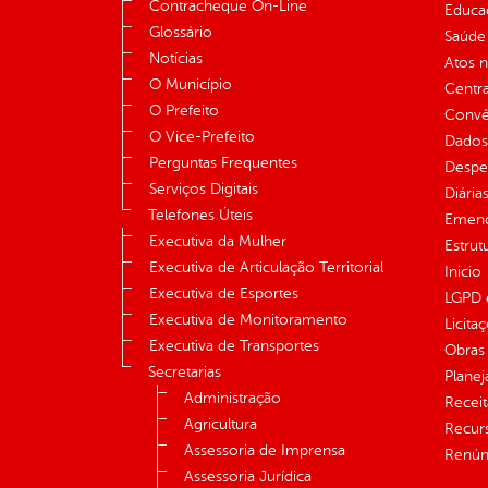
Contracheque On-Line
Educa
Glossário
Saúde
Notícias
Atos 
O Município
Centra
O Prefeito
Convên
O Vice-Prefeito
Dados
Perguntas Frequentes
Despe
Serviços Digitais
Diária
Telefones Úteis
Emend
Executiva da Mulher
Estrut
Executiva de Articulação Territorial
Inicio
Executiva de Esportes
LGPD e
Executiva de Monitoramento
Licita
Executiva de Transportes
Obras 
Secretarias
Plane
Administração
Receit
Agricultura
Recur
Assessoria de Imprensa
Renúnc
Assessoria Jurídica