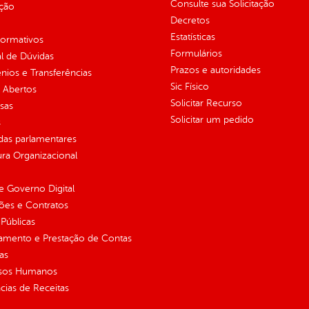
Consulte sua Solicitação
ção
Decretos
Estatísticas
normativos
Formulários
l de Dúvidas
Prazos e autoridades
ios e Transferências
Sic Físico
 Abertos
Solicitar Recurso
sas
Solicitar um pedido
s
as parlamentares
ura Organizacional
 Governo Digital
ções e Contratos
Públicas
jamento e Prestação de Contas
as
sos Humanos
ias de Receitas