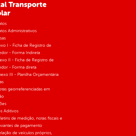
al Transporte
lar
atos
tos Administrativos
sas
exo I - Ficha de Registro de
dor - Forma Indireta
nexo II - Ficha de Registro de
dor - Forma direta
Anexo III - Planilha Orçamentária
as
otas georreferenciadas em
ão
ções
 Aditivos
letins de medição, notas fiscais e
vantes de pagamento
elação de veículos próprios,