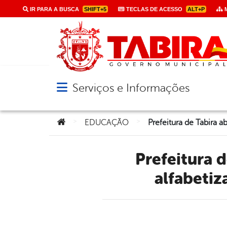
IR PARA A BUSCA
SHIFT+5
TECLAS DE ACESSO
ALT+P
M
Serviços e Informações
Abrir menu principal de navegação
Você está aqui:
>
>
EDUCAÇÃO
Prefeitura de Tabira abre seleção para contratação de
alfabetiz