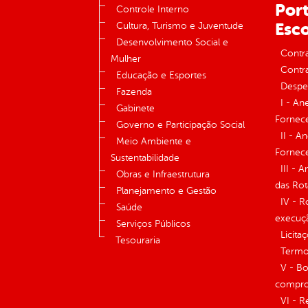
Port
Controle Interno
Esco
Cultura, Turismo e Juventude
Desenvolvimento Social e
Contr
Mulher
Contra
Educação e Esportes
Despe
Fazenda
I - An
Gabinete
Fornece
Governo e Participação Social
II - A
Meio Ambiente e
Fornece
Sustentabilidade
III - 
Obras e Infraestrutura
das Rot
Planejamento e Gestão
IV - R
Saúde
execuç
Serviços Públicos
Licita
Tesouraria
Termos
V - Bo
compro
VI - R