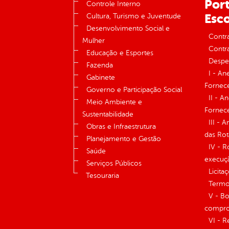
Port
Controle Interno
Esco
Cultura, Turismo e Juventude
Desenvolvimento Social e
Contr
Mulher
Contra
Educação e Esportes
Despe
Fazenda
I - An
Gabinete
Fornece
Governo e Participação Social
II - A
Meio Ambiente e
Fornece
Sustentabilidade
III - 
Obras e Infraestrutura
das Rot
Planejamento e Gestão
IV - R
Saúde
execuç
Serviços Públicos
Licita
Tesouraria
Termos
V - Bo
compro
VI - R