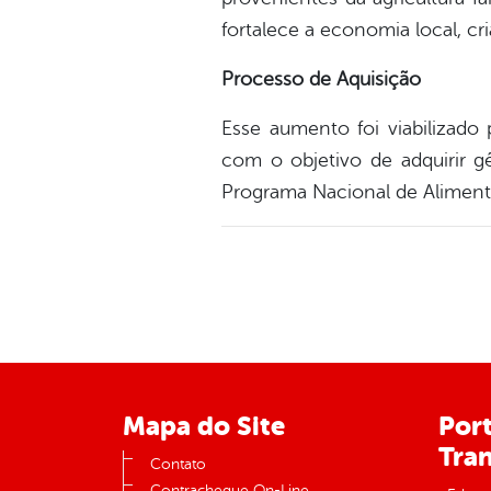
fortalece a economia local, cr
Processo de Aquisição
Esse aumento foi viabilizad
com o objetivo de adquirir gê
Programa Nacional de Aliment
Mapa do Site
Port
Tra
Contato
Contracheque On-Line