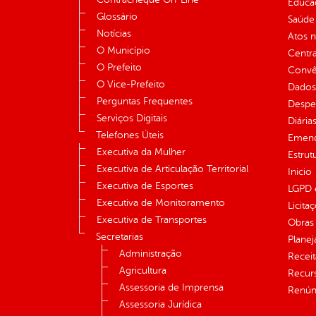
Educa
Glossário
Saúde
Notícias
Atos 
O Município
Centra
O Prefeito
Convên
O Vice-Prefeito
Dados
Perguntas Frequentes
Despe
Serviços Digitais
Diária
Telefones Úteis
Emend
Executiva da Mulher
Estrut
Executiva de Articulação Territorial
Inicio
Executiva de Esportes
LGPD e
Executiva de Monitoramento
Licita
Executiva de Transportes
Obras 
Secretarias
Plane
Administração
Receit
Agricultura
Recur
Assessoria de Imprensa
Renúnc
Assessoria Jurídica