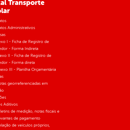
al Transporte
lar
atos
tos Administrativos
sas
exo I - Ficha de Registro de
dor - Forma Indireta
nexo II - Ficha de Registro de
dor - Forma direta
Anexo III - Planilha Orçamentária
as
otas georreferenciadas em
ão
ções
 Aditivos
letins de medição, notas fiscais e
vantes de pagamento
elação de veículos próprios,