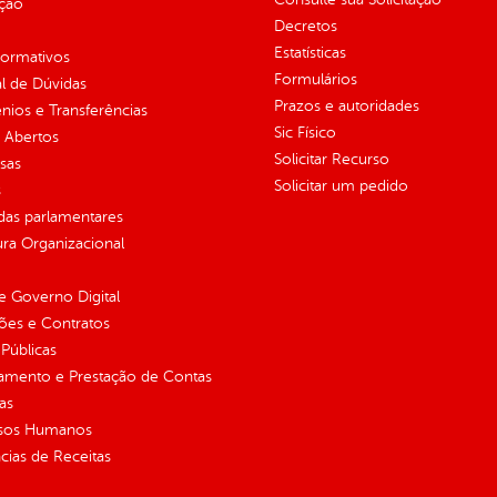
ção
Decretos
Estatísticas
normativos
Formulários
l de Dúvidas
Prazos e autoridades
ios e Transferências
Sic Físico
 Abertos
Solicitar Recurso
sas
Solicitar um pedido
s
as parlamentares
ura Organizacional
 Governo Digital
ções e Contratos
Públicas
jamento e Prestação de Contas
as
sos Humanos
ias de Receitas