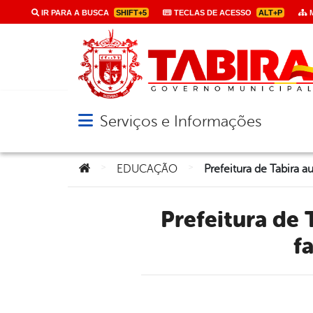
IR PARA A BUSCA
SHIFT+5
TECLAS DE ACESSO
ALT+P
M
Serviços e Informações
Abrir menu principal de navegação
Você está aqui:
>
>
EDUCAÇÃO
Prefeitura de Tabira aumenta investimentos na agricultura
f