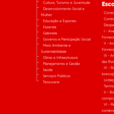
Esco
Cultura, Turismo e Juventude
Desenvolvimento Social e
Contr
Mulher
Contra
Educação e Esportes
Despe
Fazenda
I - An
Gabinete
Fornece
Governo e Participação Social
II - A
Meio Ambiente e
Fornece
Sustentabilidade
III - 
Obras e Infraestrutura
das Rot
Planejamento e Gestão
IV - R
Saúde
execuç
Serviços Públicos
Licita
Tesouraria
Termos
V - Bo
compro
VI - R
conten