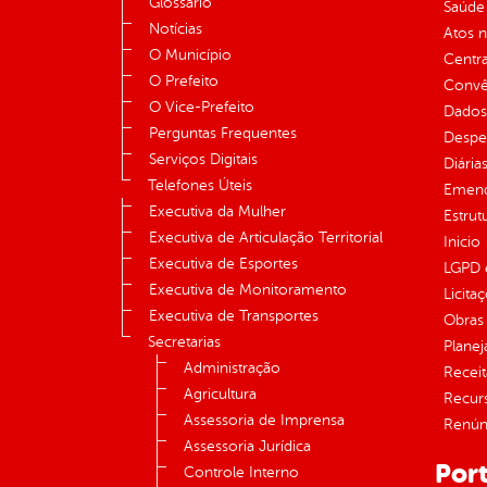
Glossário
Saúde
Notícias
Atos 
O Município
Centra
O Prefeito
Convên
O Vice-Prefeito
Dados
Perguntas Frequentes
Despe
Serviços Digitais
Diária
Telefones Úteis
Emend
Executiva da Mulher
Estrut
Executiva de Articulação Territorial
Inicio
Executiva de Esportes
LGPD e
Executiva de Monitoramento
Licita
Executiva de Transportes
Obras 
Secretarias
Plane
Administração
Receit
Agricultura
Recur
Assessoria de Imprensa
Renúnc
Assessoria Jurídica
Port
Controle Interno