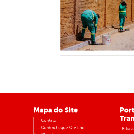
Mapa do Site
Port
Tra
Contato
Contracheque On-Line
Educa