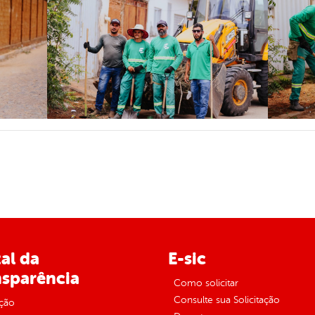
al da
E-sic
nsparência
Como solicitar
Consulte sua Solicitação
ção