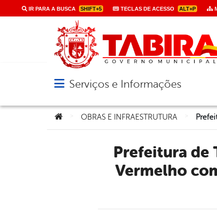
IR PARA A BUSCA
SHIFT+5
TECLAS DE ACESSO
ALT+P
M
Serviços e Informações
Abrir menu principal de navegação
Você está aqui:
>
>
OBRAS E INFRAESTRUTURA
Prefeitura de Tabira autoriza nova pavimentação no Barro
Vermelho com 