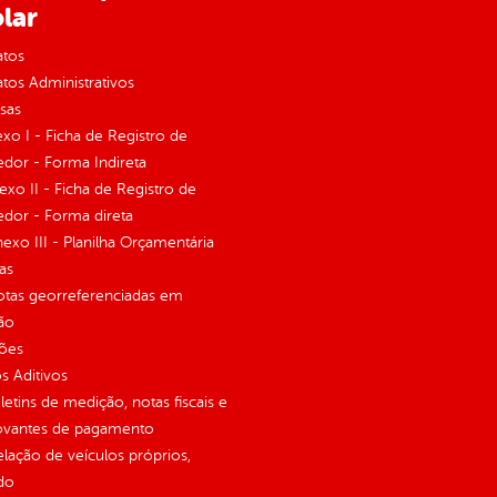
lar
atos
tos Administrativos
sas
exo I - Ficha de Registro de
dor - Forma Indireta
nexo II - Ficha de Registro de
dor - Forma direta
Anexo III - Planilha Orçamentária
as
otas georreferenciadas em
ão
ções
 Aditivos
letins de medição, notas fiscais e
vantes de pagamento
elação de veículos próprios,
do