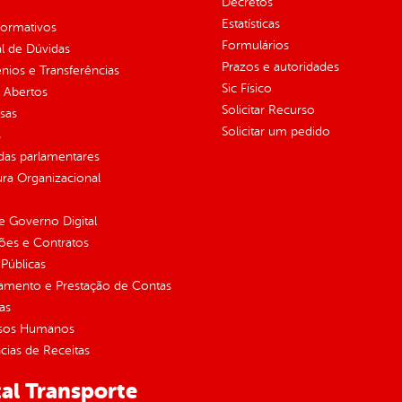
Decretos
Estatísticas
normativos
Formulários
l de Dúvidas
Prazos e autoridades
ios e Transferências
Sic Físico
 Abertos
Solicitar Recurso
sas
Solicitar um pedido
s
as parlamentares
ura Organizacional
 Governo Digital
ções e Contratos
Públicas
jamento e Prestação de Contas
as
sos Humanos
ias de Receitas
al Transporte