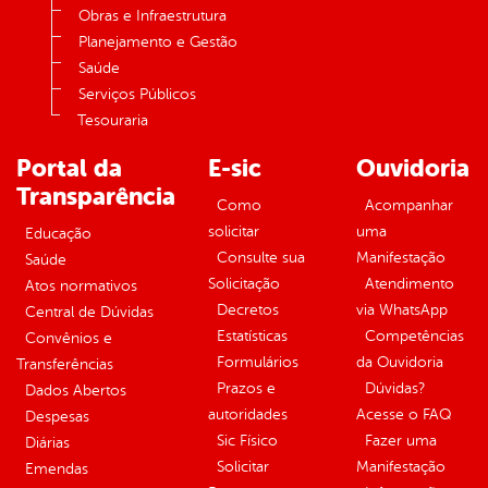
Obras e Infraestrutura
Planejamento e Gestão
Saúde
Serviços Públicos
Tesouraria
Portal da
E-sic
Ouvidoria
Transparência
Como
Acompanhar
solicitar
uma
Educação
Consulte sua
Manifestação
Saúde
Solicitação
Atendimento
Atos normativos
Decretos
via WhatsApp
Central de Dúvidas
Estatísticas
Competências
Convênios e
Formulários
da Ouvidoria
Transferências
Prazos e
Dúvidas?
Dados Abertos
autoridades
Acesse o FAQ
Despesas
Sic Físico
Fazer uma
Diárias
Solicitar
Manifestação
Emendas