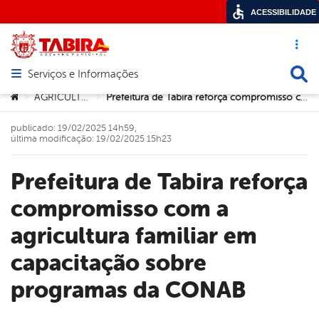
ACESSIBILIDADE
Acesso ráp
Busca
Serviços e Informações
Abrir menu principal de navegação
Você está aqui:
AGRICULTURA
Prefeitura de Tabira reforça compromisso com a agricultura familiar em capacitação sobre programas da CONAB
>
>
publicado: 19/02/2025 14h59,
última modificação: 19/02/2025 15h23
Prefeitura de Tabira reforça
compromisso com a
agricultura familiar em
capacitação sobre
programas da CONAB