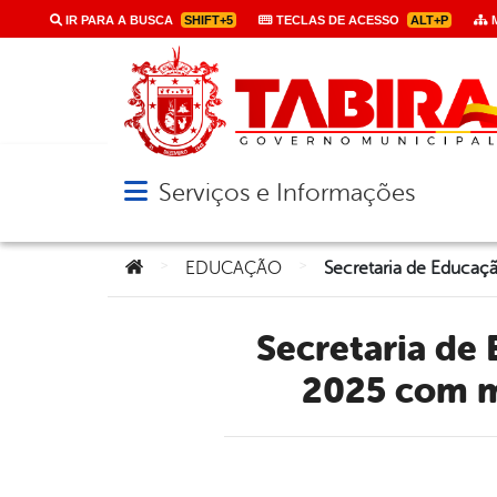
IR PARA A BUSCA
SHIFT+5
TECLAS DE ACESSO
ALT+P
M
Serviços e Informações
Abrir menu principal de navegação
Você está aqui:
>
>
EDUCAÇÃO
Secretaria de Educação e Esportes encerra ciclo formativo
2025 com m