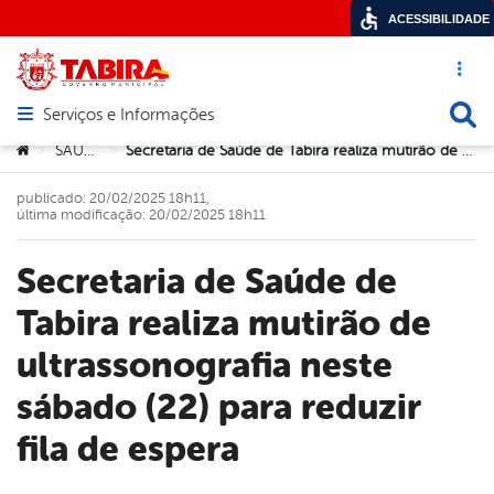
ACESSIBILIDADE
Acesso ráp
Busca
Serviços e Informações
Abrir menu principal de navegação
Você está aqui:
SAÚDE
Secretaria de Saúde de Tabira realiza mutirão de ultrassonografia neste sábado (22) para reduzir fila de espera
>
>
publicado: 20/02/2025 18h11,
última modificação: 20/02/2025 18h11
Secretaria de Saúde de
Tabira realiza mutirão de
ultrassonografia neste
sábado (22) para reduzir
fila de espera