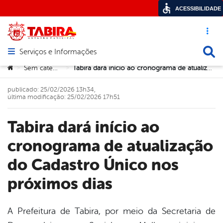
ACESSIBILIDADE
Acesso ráp
Busca
Serviços e Informações
Abrir menu principal de navegação
Você está aqui:
Sem categoria
Tabira dará início ao cronograma de atualização do Cadastro Único nos próximos dias
>
>
publicado: 25/02/2026 13h34,
última modificação: 25/02/2026 17h51
Tabira dará início ao
cronograma de atualização
do Cadastro Único nos
próximos dias
A Prefeitura de
Tabira
, por meio da Secretaria de