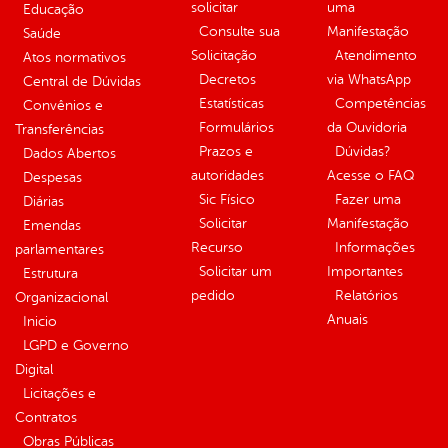
solicitar
uma
Educação
Consulte sua
Manifestação
Saúde
Solicitação
Atendimento
Atos normativos
Decretos
via WhatsApp
Central de Dúvidas
Estatísticas
Competências
Convênios e
Formulários
da Ouvidoria
Transferências
Prazos e
Dúvidas?
Dados Abertos
autoridades
Acesse o FAQ
Despesas
Sic Físico
Fazer uma
Diárias
Solicitar
Manifestação
Emendas
Recurso
Informações
parlamentares
Solicitar um
Importantes
Estrutura
pedido
Relatórios
Organizacional
Anuais
Inicio
LGPD e Governo
Digital
Licitações e
Contratos
Obras Públicas