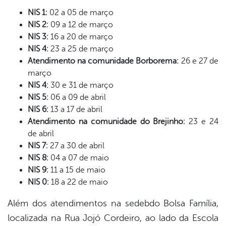
NIS 1:
02 a 05 de março
NIS 2:
09 a 12 de março
NIS 3:
16 a 20 de março
NIS 4:
23 a 25 de março
Atendimento na comunidade Borborema:
26 e 27 de
março
NIS 4:
30 e 31 de março
NIS 5:
06 a 09 de abril
NIS 6:
13 a 17 de abril
Atendimento na comunidade do Brejinho:
23 e 24
de abril
NIS 7:
27 a 30 de abril
NIS 8:
04 a 07 de maio
NIS 9:
11 a 15 de maio
NIS 0:
18 a 22 de maio
Além dos atendimentos na sedebdo Bolsa Família,
localizada na Rua Jojó Cordeiro, ao lado da Escola