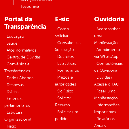
Tesouraria
Portal da
E-sic
Ouvidoria
Transparência
Como
Acompanhar
solicitar
uma
Educação
Consulte sua
Manifestação
Saúde
Solicitação
Atendimento
Atos normativos
Decretos
via WhatsApp
Central de Dúvidas
Estatísticas
Competências
Convênios e
Formulários
da Ouvidoria
Transferências
Prazos e
Dúvidas?
Dados Abertos
autoridades
Acesse o FAQ
Despesas
Sic Físico
Fazer uma
Diárias
Solicitar
Manifestação
Emendas
Recurso
Informações
parlamentares
Solicitar um
Importantes
Estrutura
pedido
Relatórios
Organizacional
Anuais
Inicio