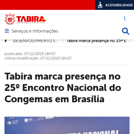
ACESSIBILIDADE
Acesso ráp
Busca
Serviços e Informações
Abrir menu principal de navegação
Você está aqui:
DESENVOLVIMENTO SOCIAL E MULHER
Tabira marca presença no 25º Encontro Nacional do Congemas em Brasília
>
>
publicado: 07/11/2025 16h57,
última modificação: 07/11/2025 16h57
Tabira marca presença no
25º Encontro Nacional do
Congemas em Brasília
book