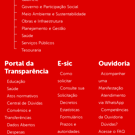
Governo e Participação Social
Meio Ambiente e Sustentabilidade
Obras e Infraestrutura
Planejamento e Gestão
Saúde
Serviços Públicos
Tesouraria
Portal da
E-sic
Ouvidoria
Transparência
Como
Acompanhar
solicitar
uma
Educação
Consulte sua
Manifestação
Saúde
Solicitação
Atendimento
Atos normativos
Decretos
via WhatsApp
Central de Dúvidas
Estatísticas
Competências
Convênios e
Formulários
da Ouvidoria
Transferências
Prazos e
Dúvidas?
Dados Abertos
autoridades
Acesse o FAQ
Despesas