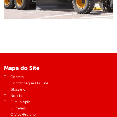
Mapa do Site
Contato
Contracheque On-Line
Glossário
Notícias
O Município
O Prefeito
O Vice-Prefeito