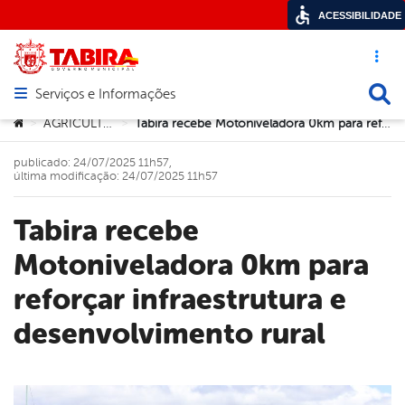
ACESSIBILIDADE
Acesso ráp
Busca
Serviços e Informações
Abrir menu principal de navegação
Você está aqui:
AGRICULTURA
Tabira recebe Motoniveladora 0km para reforçar infraestrutura e desenvolvimento rural
>
>
publicado: 24/07/2025 11h57,
última modificação: 24/07/2025 11h57
Tabira recebe
Motoniveladora 0km para
reforçar infraestrutura e
desenvolvimento rural