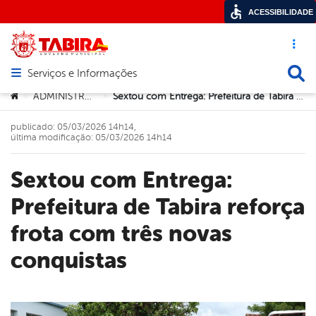
ACESSIBILIDADE
Acesso ráp
Busca
Serviços e Informações
Abrir menu principal de navegação
Você está aqui:
ADMINISTRAÇÃO
Sextou com Entrega: Prefeitura de Tabira reforça frota com três novas conquistas
>
>
publicado: 05/03/2026 14h14,
última modificação: 05/03/2026 14h14
Sextou com Entrega:
Prefeitura de Tabira reforça
frota com três novas
conquistas