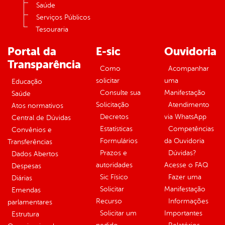
Saúde
Serviços Públicos
Tesouraria
Portal da
E-sic
Ouvidoria
Transparência
Como
Acompanhar
solicitar
uma
Educação
Consulte sua
Manifestação
Saúde
Solicitação
Atendimento
Atos normativos
Decretos
via WhatsApp
Central de Dúvidas
Estatísticas
Competências
Convênios e
Formulários
da Ouvidoria
Transferências
Prazos e
Dúvidas?
Dados Abertos
autoridades
Acesse o FAQ
Despesas
Sic Físico
Fazer uma
Diárias
Solicitar
Manifestação
Emendas
Recurso
Informações
parlamentares
Solicitar um
Importantes
Estrutura