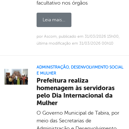
facultativo nos órgãos
Leia mais...
por Ascom, publicado em 31/03/2026 15h00,
última modificação em 31/03/2026 00h10
ADMINISTRAÇÃO
,
DESENVOLVIMENTO SOCIAL
E MULHER
Prefeitura realiza
homenagem às servidoras
pelo Dia Internacional da
Mulher
O Governo Municipal de Tabira, por
meio das Secretarias de
Administração e Desenvolvimento