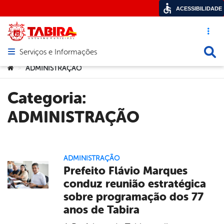
ACESSIBILIDADE
Acesso ráp
Busca
Serviços e Informações
Abrir menu principal de navegação
Você está aqui:
ADMINISTRAÇÃO
>
Categoria:
ADMINISTRAÇÃO
ADMINISTRAÇÃO
Prefeito Flávio Marques
conduz reunião estratégica
sobre programação dos 77
anos de Tabira