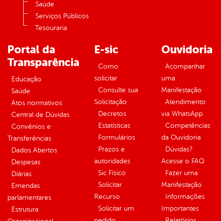
Saúde
Serviços Públicos
Tesouraria
Portal da
E-sic
Ouvidoria
Transparência
Como
Acompanhar
solicitar
uma
Educação
Consulte sua
Manifestação
Saúde
Solicitação
Atendimento
Atos normativos
Decretos
via WhatsApp
Central de Dúvidas
Estatísticas
Competências
Convênios e
Formulários
da Ouvidoria
Transferências
Prazos e
Dúvidas?
Dados Abertos
autoridades
Acesse o FAQ
Despesas
Sic Físico
Fazer uma
Diárias
Solicitar
Manifestação
Emendas
Recurso
Informações
parlamentares
Solicitar um
Importantes
Estrutura
pedido
Relatórios